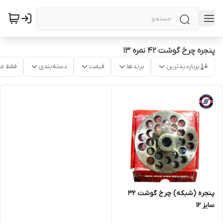
پنجره چرخ گوشت 42 نمره 13
پربازدیدترین
برندها
قیمت
دسته‌بندی
فقط م
پنجره (شبکه) چرخ گوشت 32
سایز 12