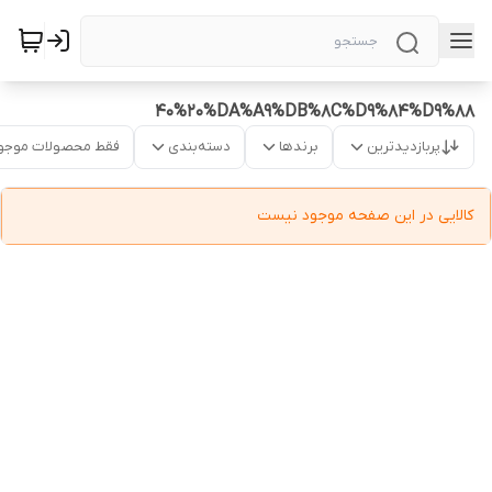
40%20%DA%A9%DB%8C%D9%84%D9%88
پربازدیدترین
برندها
دسته‌بندی
فقط محصولات موجو
کالایی در این صفحه موجود نیست