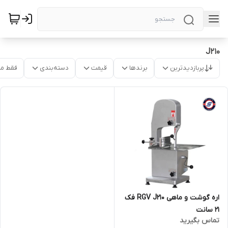
J210
پربازدیدترین
برندها
قیمت
دسته‌بندی
فقط م
اره گوشت و ماهی RGV J210 فک
21 سانت
تماس بگیرید