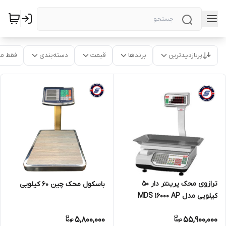
پربازدیدترین
برندها
قیمت
دسته‌بندی
فقط م
ترازوی محک پرینتر دار 50
باسکول محک چین 60 کیلویی
کیلویی مدل MDS 16000 AP
5,800,000
55,900,000