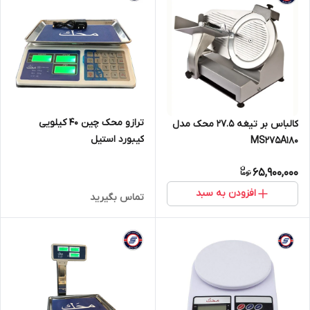
ترازو محک چین 40 کیلویی
کالباس بر تیغه 27.5 محک مدل
کیبورد استیل
MS275A180
65,900,000
افزودن به سبد
تماس بگیرید