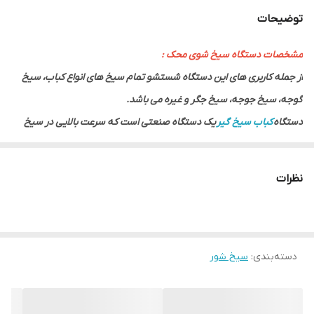
توضیحات
مشخصات دستگاه سیخ شوی محک :
از جمله کاربری های این دستگاه شستشو تمام سیخ های انواع کباب، سیخ
گوجه، سیخ جوجه، سیخ جگر و غیره می باشد.
دستگاه
کباب سیخ گیر
یک دستگاه صنعتی است که سرعت بالایی در سیخ
زدن کباب دارد. به تبع سرعت بالا در تولید کباب نیاز به دستگاه سیخ شور
است. این دستگاه ها با بدنه استیل تولید شده از بهترین قطعات و مواد
نظرات
اولیه جهت حفظ بهداشت و سلامت مصرف کنندگان است.
اگر شما صاحب یک رستوران، هتل و آشپزخانه صنعتی هستید به خوبی از
اهمیت زمان در این اماکن اطلاع دارید.
دسته‌بندی
:
سیخ شور
زمان یکی از اساسی ترین نکات در تهیه غذا و توزیع آن می باشد. دستگاه های
صنعتی به کمک بشر آمده است تا با افزایش راندمان و مدیریت زمان، کیفیت
ارائه سرویس ها بالاتر رود.