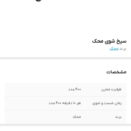
سیخ شوی محک
برند:
محک
مشخصات
ظرفیت مخزن
400 عدد
زمان شست و شوی
هر 10 دقیقه 400 عدد
برند
محک
ابعاد
100*45*127