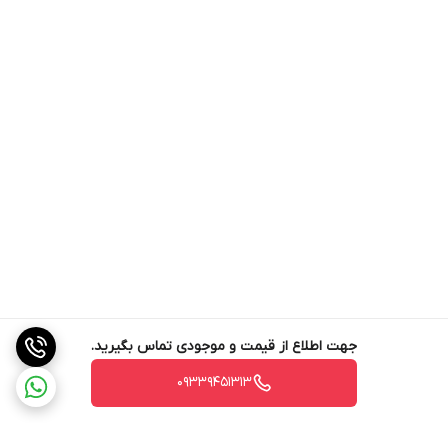
جهت اطلاع از قیمت و موجودی تماس بگیرید.
09339451313