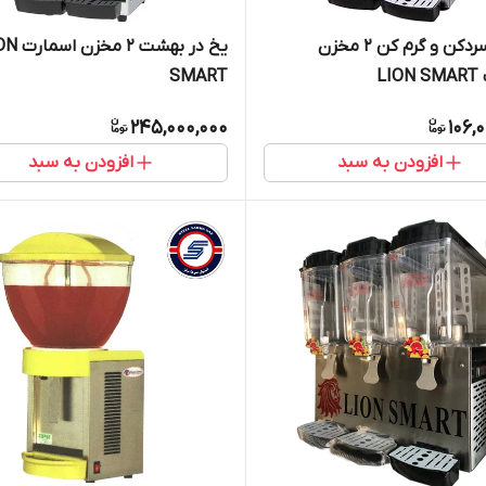
شربت سردکن و گرم کن 2 مخزن
یخ در بهشت 2 م
LI
SMART
245,000,000
106,
افزودن به سبد
افزودن به سبد