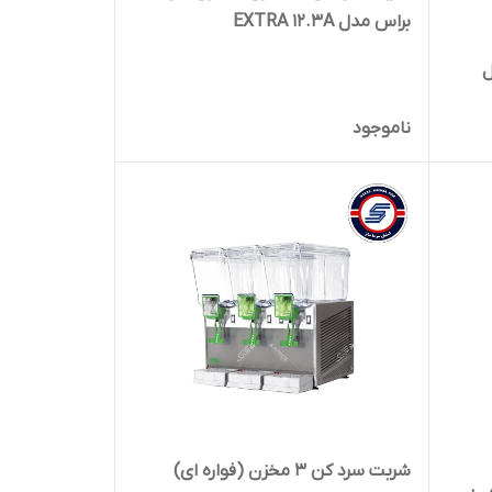
براس مدل EXTRA 12.3A
ل
ناموجود
شربت سرد کن 3 مخزن (فواره ای)