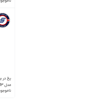
ناموجود
مدل FBM3
ناموجود