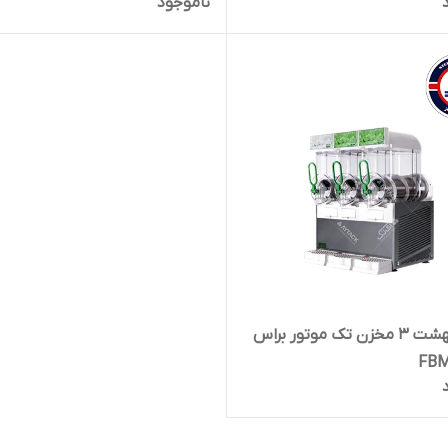
ناموجود
یخ در بهشت 3 مخزن تک موتور براس