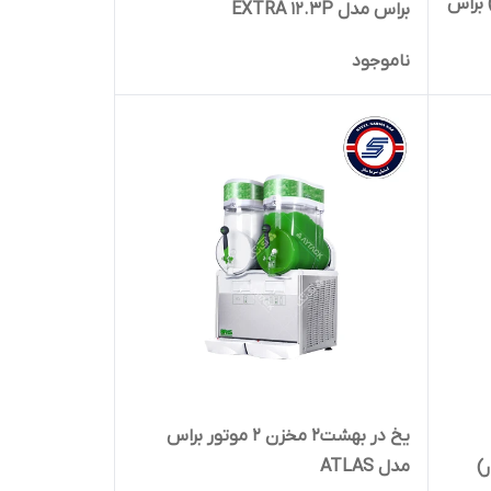
 ای) براس
براس مدل EXTRA 12.3P
ناموجود
یخ در بهشت2 مخزن 2 موتور براس
مدل ATLAS
)