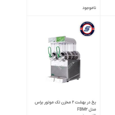
ناموجود
یخ در بهشت 2 مخزن تک موتور براس
مدل FBM2