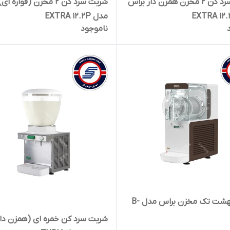
شربت سرد کن 2 مخزن همزن دار براس
شربت سرد کن 2 مخزن (فواره
مدل EXTRA 12.2P
ناموجود
یخ در بهشت تک مخزن براس مدل B-
شربت سرد کن خمره ای (همزن دار