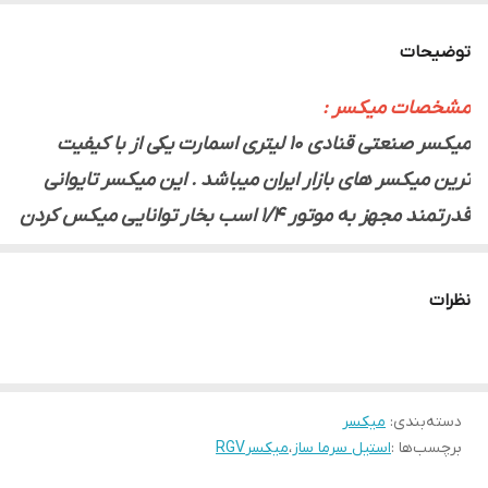
برند
RGV
توضیحات
مشخصات میکسر :
میکسر صنعتی قنادی 10 لیتری اسمارت یکی از با کیفیت
ترین میکسر های بازار ایران میباشد . این میکسر تایوانی
قدرتمند مجهز به موتور 1/4 اسب بخار توانایی میکس کردن
انواع خمیر های قنادی با انواع تراکم ، انواع خمیر های نان
های فانتزی ، تولید خامه برای قنادی را دارد . بدنه این
نظرات
میکسر حرفه ای از آلمینیوم آنودایز شده با رنگ استاتیک که
مقاومت بسیار بالایی در برابر ، ضربه ، ساییدگی ، رطوبت و
دما را دارد ساخته شده همچنین جنس پاتیل این میکسر
دسته‌بندی
:
میکسر
صنعتی از آلیاژ استیل 304 سالوادور ایتالیا میباشد که هیچ
برچسب‌ها :
استیل سرما ساز
،
میکسرRGV
گونه واکنش پذیری با مواد غذایی ندارد و ضخامت بدنه