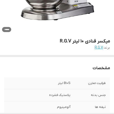
میکسر قنادی 10 لیتر R.G.V
برند:
R.G.V
مشخصات
ظرفیت مخزن
B10S لیتر
جنس بدنه
پلاستیک فشرده
تیغه ها
آلومینیوم