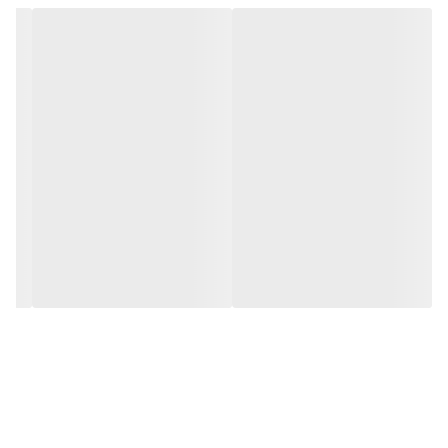
این پاتیل بسیار مناسب میباشد . که به راحتی از دستگاه
جدا میشود . از مزایای دیگر این دستگاه مجهز بودن دستگاه
به میکروسوئیچ که هنگام باز کردن درب پاتیل موتور
دستگاه از کار میفتد این میکروسوئیچ برای افزایش ضریب
ایمنی کار هنگام کار با دستگاه تعبیه شده است . این
میکسر حرفه ای دارای سه عدد پاروی مخصوص قنادی
میباشد که شامل : شاخ(Hook)، پنجه(Beater)،
مفتول(Whisk) میباشد .