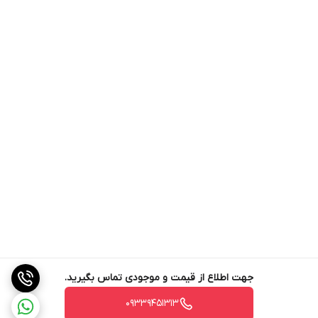
جهت اطلاع از قیمت و موجودی تماس بگیرید.
09339451313