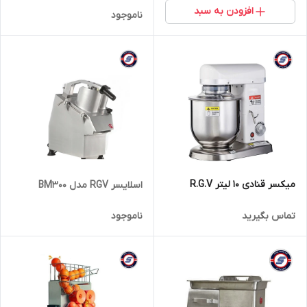
افزودن به سبد
ناموجود
میکسر قنادی 10 لیتر R.G.V
اسلایسر RGV مدل BM300
تماس بگیرید
ناموجود