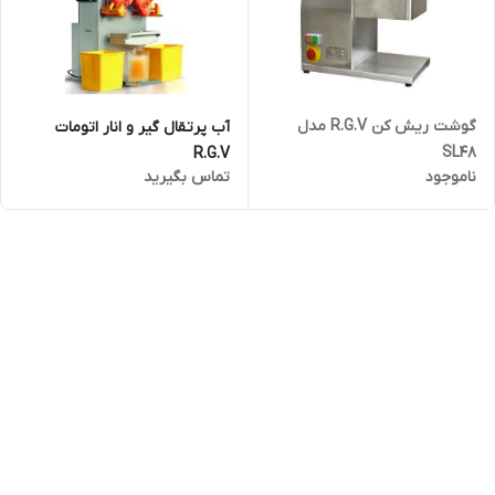
گوشت ریش کن R.G.V مدل
آب پرتقال گیر و انار اتومات
SL48
R.G.V
ناموجود
تماس بگیرید