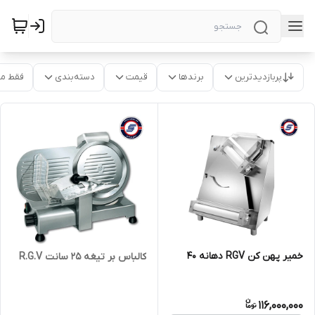
پربازدیدترین
برندها
قیمت
دسته‌بندی
فقط م
خمیر پهن کن RGV دهانه 40
کالباس بر تیغه 25 سانت R.G.V
116,000,000