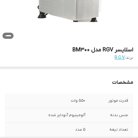
اسلایسر RGV مدل BM300
برند:
R.G.V
مشخصات
قدرت موتور
550 وات
جنس بدنه
آلومینیوم آنودایز شده
تعداد تیغه
5 عدد